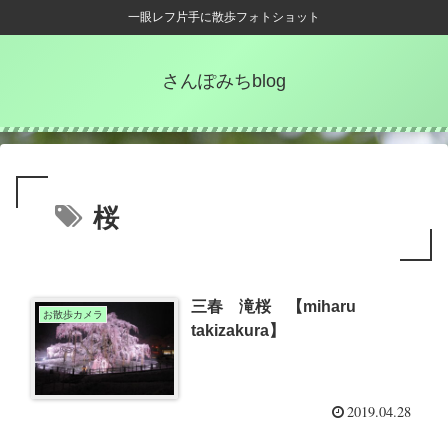
一眼レフ片手に散歩フォトショット
さんぽみちblog
桜
三春 滝桜 【miharu
お散歩カメラ
takizakura】
2019.04.28