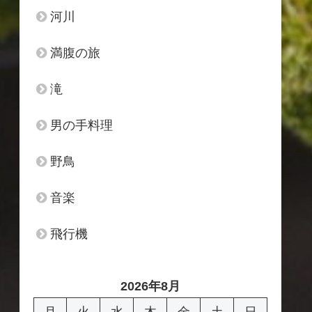
河川
満腹の旅
滝
男の手料理
野鳥
音楽
飛行機
2026年8月
月
火
水
木
金
土
日