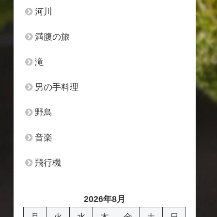
河川
満腹の旅
滝
男の手料理
野鳥
音楽
飛行機
2026年8月
月
火
水
木
金
土
日