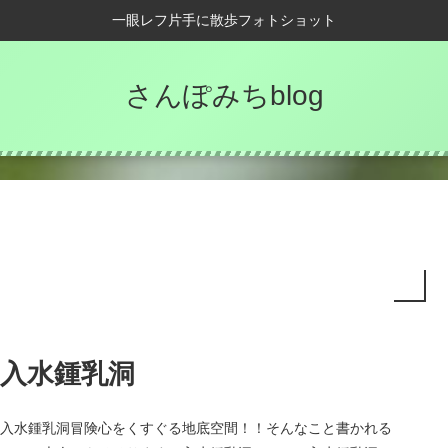
一眼レフ片手に散歩フォトショット
さんぽみちblog
入水鍾乳洞
入水鍾乳洞冒険心をくすぐる地底空間！！そんなこと書かれる