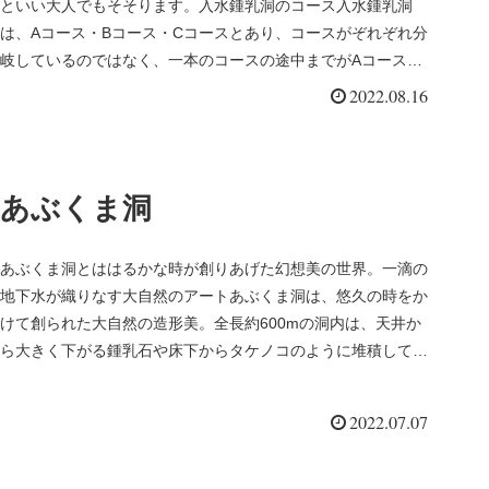
といい大人でもそそります。入水鍾乳洞のコース入水鍾乳洞
は、Aコース・Bコース・Cコースとあり、コースがぞれぞれ分
岐しているのではなく、一本のコースの途中までがAコース
で、その先がB・C...
2022.08.16
あぶくま洞
あぶくま洞とははるかな時が創りあげた幻想美の世界。一滴の
地下水が織りなす大自然のアートあぶくま洞は、悠久の時をか
けて創られた大自然の造形美。全長約600mの洞内は、天井か
ら大きく下がる鍾乳石や床下からタケノコのように堆積してで
きる石筍（せき...
2022.07.07