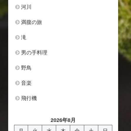
河川
満腹の旅
滝
男の手料理
野鳥
音楽
飛行機
2026年8月
月
火
水
木
金
土
日