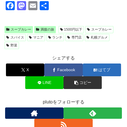
F
M
E
共
a
a
m
有
c
st
ail
スープカレー
満腹の旅
1500円以下
スープカレー
e
o
スパイス
マニア
ランチ
専門店
札幌グルメ
b
d
野菜
o
o
o
n
シェアする
k
X
Facebook
はてブ
LINE
コピー
plutoをフォローする