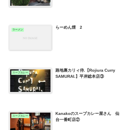
らーめん煙 2
ラーメン
路地裏カリィ侍.【Rojiura Curry
スープカレー
SAMURAI.】平岸総本店③
Kanakoのスープカレー屋さん 仙
スープカレー
台一番町店②