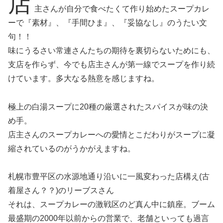
店
主さんが自分で食べたくて作り始めたスープカレ
ーで『素材』、『手間ひま』、『妥協なし』のうたい文
句！！
味にうるさい常連さんたちの期待を裏切らないためにも、
支店を作らず、今でも店主さんが第一線でスープを作り続
けています。多大なる熱意を感じますね。
極上の白湯スープに20種の厳選されたスパイスが味の決
め手。
店主さんのスープカレーへの愛情とこだわりがスープに凝
縮されているのがうかがえますね。
札幌市豊平区の水源地通り沿いに一風変わった店構え(古
着屋さん？？)のリーブスさん
それは、スープカレーの激戦区のど真ん中に鎮座。ブーム
最盛期の2000年以前からの営業で、老舗といっても過言