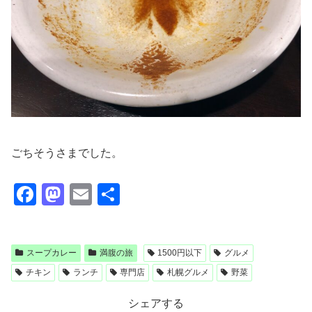
ごちそうさまでした。
F
M
E
共
a
a
m
有
c
st
ail
スープカレー
満腹の旅
1500円以下
グルメ
e
o
チキン
ランチ
専門店
札幌グルメ
野菜
b
d
o
o
シェアする