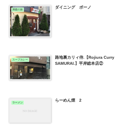
ダイニング ボーノ
満腹の旅
路地裏カリィ侍.【Rojiura Curry
スープカレー
SAMURAI.】平岸総本店②
らーめん煙 2
ラーメン